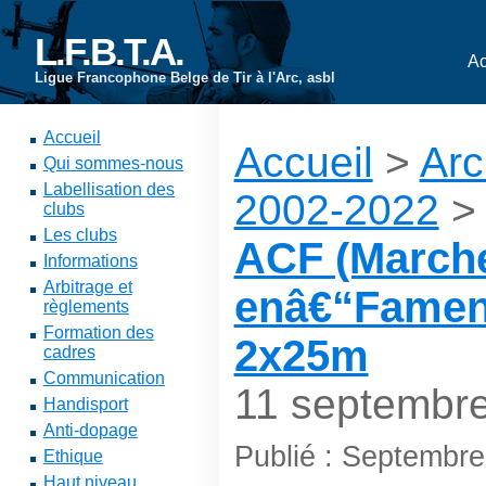
L.F.B.T.A.
Ac
Ligue Francophone Belge de Tir à l'Arc, asbl
Accueil
Accueil
>
Arc
Qui sommes-nous
Labellisation des
2002-2022
clubs
Les clubs
ACF (March
Informations
Arbitrage et
enâ€“Famenn
règlements
Formation des
2x25m
cadres
Communication
11 septembr
Handisport
Anti-dopage
Publié : Septembr
Ethique
Haut niveau