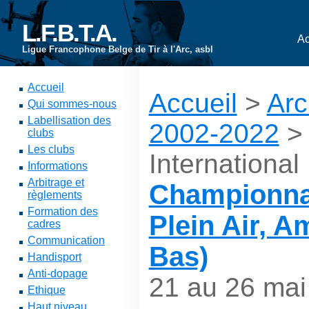
L.F.B.T.A.
Ac
Ligue Francophone Belge de Tir à l'Arc, asbl
Accueil
Accueil
>
Arc
Qui sommes-nous
Labellisation des
2002-2022
clubs
Les clubs
International
Informations
Arbitrage et
Championna
règlements
Formation des
Plein Air, 
cadres
Communication
Bas)
Handisport
Anti-dopage
21 au 26 mai
Ethique
Haut niveau