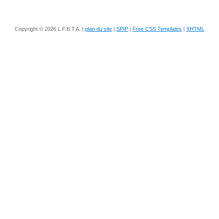
Copyright © 2026 L.F.B.T.A. |
plan du site
|
SPIP
|
Free CSS Templates
|
XHTML