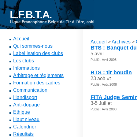
L.F.B.T.A.
Ligue Francophone Belge de Tir à l'Arc, asbl
Accueil
Accueil
>
Archives
>
Qui sommes-nous
BTS : Banquet du
Labellisation des clubs
5 avril
Publié : Avril 2008
Les clubs
Informations
BTS : tir boudin
Arbitrage et règlements
23 aoà »t
Formation des cadres
Publié : Août 2008
Communication
FITA Judge Semina
Handisport
3-5 Juillet
Anti-dopage
Publié : Avril 2008
Ethique
Haut niveau
Calendrier
Résultats