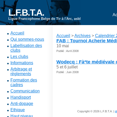
L.F.B.T.A.
Ac
Ligue Francophone Belge de Tir à l'Arc, asbl
Accueil
Accueil
>
Archives
>
Calendrier
Qui sommes-nous
FAB : Tournoi Acherie Méd
Labellisation des
10 mai
clubs
Publié : Avril 2008
Les clubs
Wodecq : Fàªte médiévale ou
Informations
5 et 6 juillet
Arbitrage et
Publié : Juin 2008
règlements
Formation des
cadres
Communication
Handisport
Anti-dopage
Ethique
Copyright © 2026 L.F.B.T.A. |
p
Haut niveau