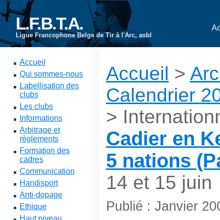
L.F.B.T.A.
Ac
Ligue Francophone Belge de Tir à l'Arc, asbl
Accueil
Accueil
>
Arc
Qui sommes-nous
Labellisation des
Calendrier 2
clubs
Les clubs
> Internation
Informations
Arbitrage et
Cadier en Ke
règlements
Formation des
5 nations (
cadres
Communication
14 et 15 juin
Handisport
Anti-dopage
Publié : Janvier 20
Ethique
Haut niveau